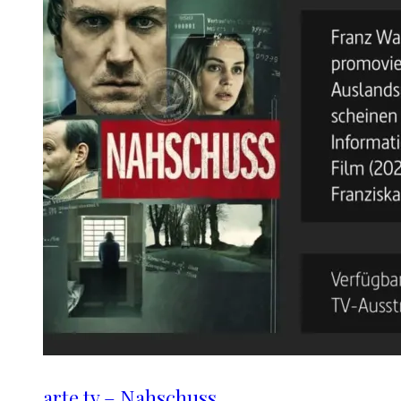
arte.tv – Nahschuss