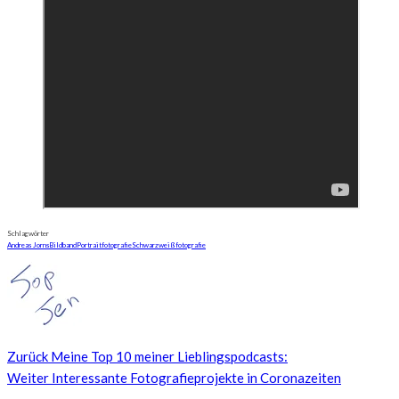
Schlagwörter
Andreas Jorns
Bildband
Portraitfotografie
Schwarzweißfotografie
Zurück
Meine Top 10 meiner Lieblingspodcasts:
Weiter
Interessante Fotografieprojekte in Coronazeiten