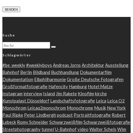
Suche
Schlagwörter
#be_weekly
#weeklyboys
Andreas Jorns
Architektur
Ausstellung
Bahnhof
Berlin
Bildband
Buchhandlung
Dokumentarfilm
Dokumentation
Elbphilharmonie
Große Deutsche Fotografen
Großformatfotografie
Hafencity
Hamburg
Hotel Matze
Instagram
interview
Island
Jim Rakete
Kinofilm
kirche
Kunstpalast Düsseldorf
Landschaftsfotografie
Leica
Leica Q2
Monochrom
Leicaq2monochrom
Monochrome
Musik
New York
Paul Ripke
Peter Lindbergh
podcast
Portraitfotografie
Robert
Lebeck
Romy Schneider
Schwarzweißfilm
Schwarzweißfotografie
Streetphotography
tunnel
U-Bahnhof
video
Walter Schels
Wim