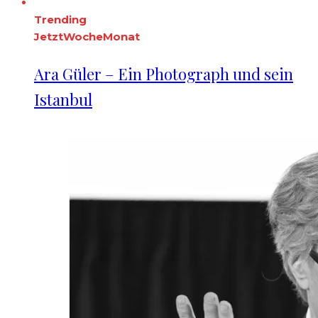
Trending
Jetzt
Woche
Monat
Ara Güler – Ein Photograph und sein
Istanbul