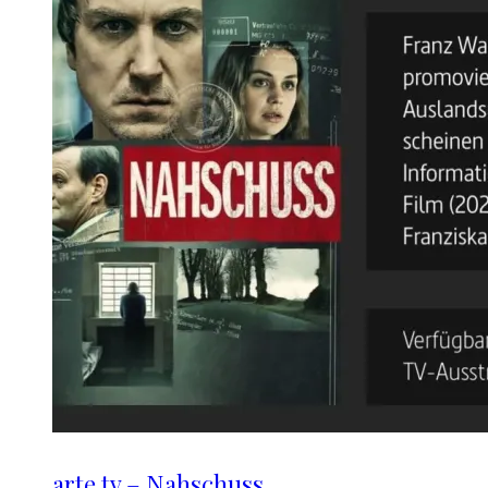
arte.tv – Nahschuss