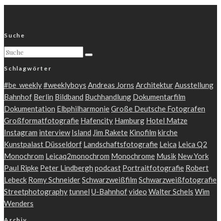
Suche
Schlagwörter
#be_weekly
#weeklyboys
Andreas Jorns
Architektur
Ausstellung
Bahnhof
Berlin
Bildband
Buchhandlung
Dokumentarfilm
Dokumentation
Elbphilharmonie
Große Deutsche Fotografen
Großformatfotografie
Hafencity
Hamburg
Hotel Matze
Instagram
interview
Island
Jim Rakete
Kinofilm
kirche
Kunstpalast Düsseldorf
Landschaftsfotografie
Leica
Leica Q2
Monochrom
Leicaq2monochrom
Monochrome
Musik
New York
Paul Ripke
Peter Lindbergh
podcast
Portraitfotografie
Robert
Lebeck
Romy Schneider
Schwarzweißfilm
Schwarzweißfotografie
Streetphotography
tunnel
U-Bahnhof
video
Walter Schels
Wim
Wenders
Archiv