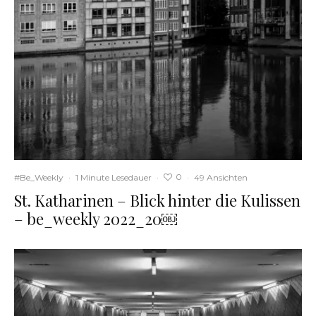
0
#Be_Weekly
·
1 Minute Lesedauer
·
·
49 Ansichten
St. Katharinen – Blick hinter die Kulissen
– be_weekly 2022_20￼