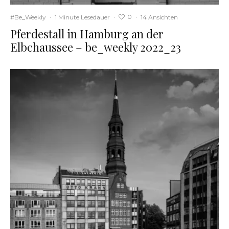
0
#Be_Weekly
·
1 Minute Lesedauer
·
·
14 Ansichten
Pferdestall in Hamburg an der
Elbchaussee – be_weekly 2022_23