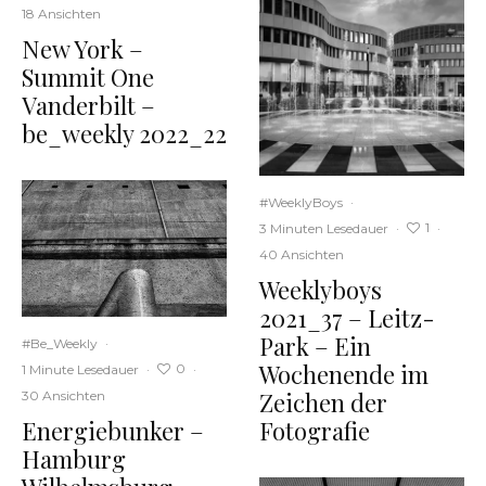
18 Ansichten
New York –
Summit One
Vanderbilt –
be_weekly 2022_22
#WeeklyBoys
·
1
3 Minuten Lesedauer
·
·
40 Ansichten
Weeklyboys
2021_37 – Leitz-
Park – Ein
#Be_Weekly
·
Wochenende im
0
1 Minute Lesedauer
·
·
Zeichen der
30 Ansichten
Energiebunker –
Fotografie
Hamburg