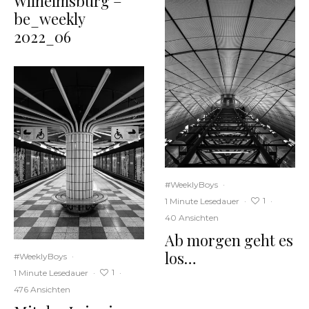
Wilhelmsburg –
be_weekly
2022_06
#WeeklyBoys
·
1
1 Minute Lesedauer
·
·
40 Ansichten
Ab morgen geht es
los…
#WeeklyBoys
·
1
1 Minute Lesedauer
·
·
476 Ansichten