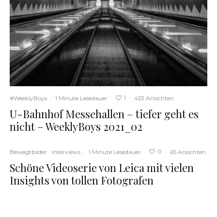
1
#WeeklyBoys
·
1 Minute Lesedauer
·
·
453 Ansichten
U-Bahnhof Messehallen – tiefer geht es
nicht – WeeklyBoys 2021_02
0
Bewegtbilder
Interviews
·
1 Minute Lesedauer
·
·
65 Ansichten
Schöne Videoserie von Leica mit vielen
Insights von tollen Fotografen