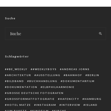
Suche
Schlagwörter
#BE_WEEKLY
#WEEKLYBOYS
ANDREAS JORNS
ARCHITEKTUR
AUSSTELLUNG
BAHNHOF
BERLIN
BILDBAND
BUCHHANDLUNG
DOKUMENTARFILM
DOKUMENTATION
ELBPHILHARMONIE
GROSSE DEUTSCHE FOTOGRAFEN
GROSSFORMATFOTOGRAFIE
HAFENCITY
HAMBURG
HOTEL MATZE
INSTAGRAM
INTERVIEW
ISLAND
JIM RAKETE
KINOFILM
KIRCHE