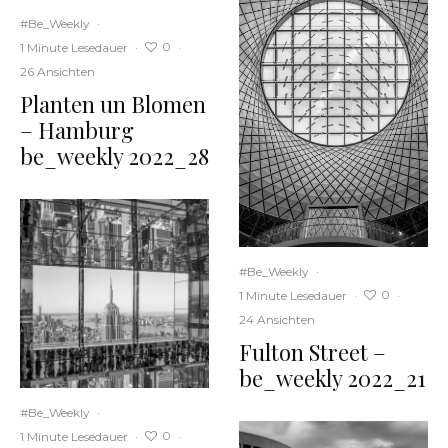
#Be_Weekly
·
0
1 Minute Lesedauer
·
·
26 Ansichten
Planten un Blomen
– Hamburg
be_weekly 2022_28
#Be_Weekly
·
0
1 Minute Lesedauer
·
·
24 Ansichten
Fulton Street –
be_weekly 2022_21
#Be_Weekly
·
0
1 Minute Lesedauer
·
·