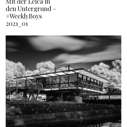
Mit der Leica in
den Untergrund –
#WeeklyBoys
2021_01