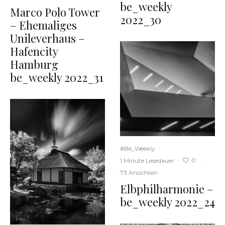
be_weekly
Marco Polo Tower
2022_30
– Ehemaliges
Unileverhaus –
Hafencity
Hamburg
be_weekly 2022_31
#Be_Weekly
·
0
1 Minute Lesedauer
·
·
73 Ansichten
Elbphilharmonie –
be_weekly 2022_24