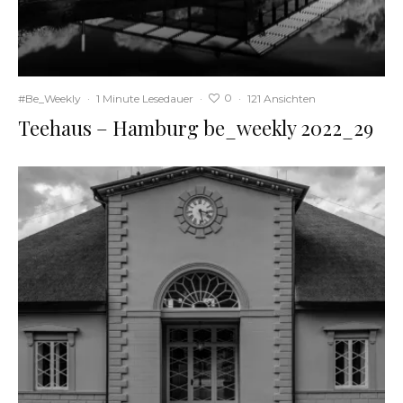
0
#Be_Weekly
·
1 Minute Lesedauer
·
·
121 Ansichten
Teehaus – Hamburg be_weekly 2022_29