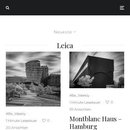
Neueste
Leica
#Be_Weekly
·
0
1 Minute Lesedauer
·
·
151 Ansichten
#Be_Weekly
·
Montblanc Haus –
0
1 Minute Lesedauer
·
·
Hamburg
20 Ansichten