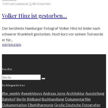
·
1 Minute Lesedauer
·
0
·
68 Ansichten
Volker Hinz ist gestorben…
Der berühmte Hamburger Fotograf Volker Hinz ist leider nach
schwerer Krankheit gestorben. Noch kurz vor seinem Tod wurde
er für...
WEITERLESEN
Suche
Schlagwörter
#be_weekly
#weeklyboys
Andreas Jorns
Architektur
Ausstellung
Bahnhof
Berlin
Bildband
Buchhandlung
Dokumentarfilm
Dokumentation
Elbphilharmonie
Große Deutsche Fotografen