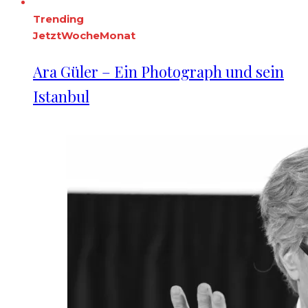
Trending
Jetzt
Woche
Monat
Ara Güler – Ein Photograph und sein
Istanbul