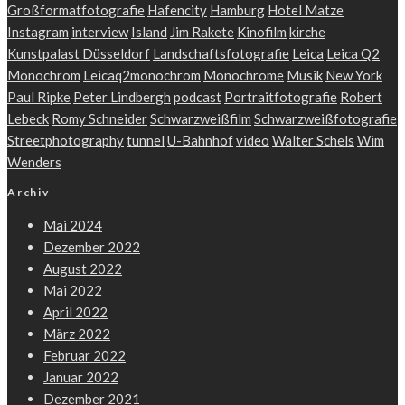
Großformatfotografie
Hafencity
Hamburg
Hotel Matze
Instagram
interview
Island
Jim Rakete
Kinofilm
kirche
Kunstpalast Düsseldorf
Landschaftsfotografie
Leica
Leica Q2
Monochrom
Leicaq2monochrom
Monochrome
Musik
New York
Paul Ripke
Peter Lindbergh
podcast
Portraitfotografie
Robert
Lebeck
Romy Schneider
Schwarzweißfilm
Schwarzweißfotografie
Streetphotography
tunnel
U-Bahnhof
video
Walter Schels
Wim
Wenders
Archiv
Mai 2024
Dezember 2022
August 2022
Mai 2022
April 2022
März 2022
Februar 2022
Januar 2022
Dezember 2021