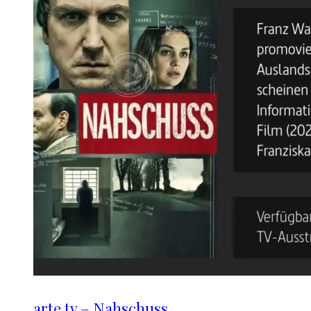
arte.tv – Nahschuss