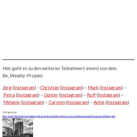
Hier geht es zu den weiteren Teilnehmer(-innen) von dem
Be_Weekly-Projekt:
Jörg
(
Instagram
) –
Christian
(
Instagram
) –
Mark
(
Instagram
) –
Petra
(
Instagram
) –
Günter
(
Instagram
) –
Rolf
(
Instagram
) –
Melanie
(
Instagram
) –
Carsten
(
Instagram
) –
Antje
(
Instagram
)
Schlagwörter
#be_weekly
Architektur
Hamburg
Infrarot
Infrarotfotografie
Leica
Leicaq2monochrom
Schwarzweißfotografie