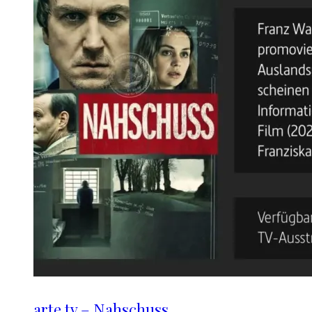
arte.tv – Nahschuss