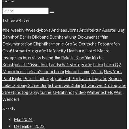
Suche
Schlagwörter
#be_weekly
#weeklyboys
Andreas Jorns
Architektur
Ausstellung
Bahnhof
Berlin
Bildband
Buchhandlung
Dokumentarfilm
Dokumentation
Elbphilharmonie
Große Deutsche Fotografen
Großformatfotografie
Hafencity
Hamburg
Hotel Matze
Instagram
interview
Island
Jim Rakete
Kinofilm
kirche
Kunstpalast Düsseldorf
Landschaftsfotografie
Leica
Leica Q2
Monochrom
Leicaq2monochrom
Monochrome
Musik
New York
Paul Ripke
Peter Lindbergh
podcast
Portraitfotografie
Robert
Lebeck
Romy Schneider
Schwarzweißfilm
Schwarzweißfotografie
Streetphotography
tunnel
U-Bahnhof
video
Walter Schels
Wim
Wenders
Archiv
Mai 2024
Dezember 2022