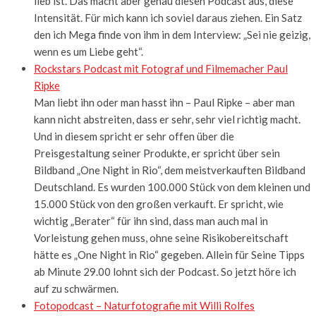
lieb ist. Das macht aber genau diesen Podcast aus, diese
Intensität. Für mich kann ich soviel daraus ziehen. Ein Satz
den ich Mega finde von ihm in dem Interview: „Sei nie geizig,
wenn es um Liebe geht“.
Rockstars Podcast mit Fotograf und Filmemacher Paul
Ripke
Man liebt ihn oder man hasst ihn – Paul Ripke – aber man
kann nicht abstreiten, dass er sehr, sehr viel richtig macht.
Und in diesem spricht er sehr offen über die
Preisgestaltung seiner Produkte, er spricht über sein
Bildband „One Night in Rio“, dem meistverkauften Bildband
Deutschland. Es wurden 100.000 Stück von dem kleinen und
15.000 Stück von den großen verkauft. Er spricht, wie
wichtig „Berater“ für ihn sind, dass man auch mal in
Vorleistung gehen muss, ohne seine Risikobereitschaft
hätte es „One Night in Rio“ gegeben. Allein für Seine Tipps
ab Minute 29.00 lohnt sich der Podcast. So jetzt höre ich
auf zu schwärmen.
Fotopodcast – Naturfotografie mit Willi Rolfes