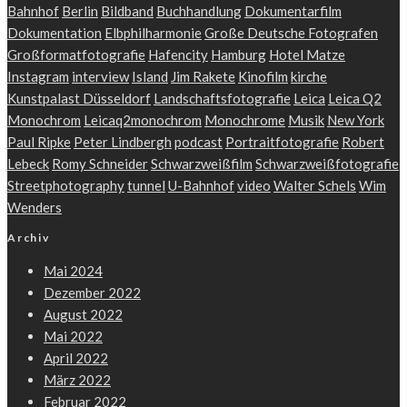
Bahnhof
Berlin
Bildband
Buchhandlung
Dokumentarfilm
Dokumentation
Elbphilharmonie
Große Deutsche Fotografen
Großformatfotografie
Hafencity
Hamburg
Hotel Matze
Instagram
interview
Island
Jim Rakete
Kinofilm
kirche
Kunstpalast Düsseldorf
Landschaftsfotografie
Leica
Leica Q2
Monochrom
Leicaq2monochrom
Monochrome
Musik
New York
Paul Ripke
Peter Lindbergh
podcast
Portraitfotografie
Robert
Lebeck
Romy Schneider
Schwarzweißfilm
Schwarzweißfotografie
Streetphotography
tunnel
U-Bahnhof
video
Walter Schels
Wim
Wenders
Archiv
Mai 2024
Dezember 2022
August 2022
Mai 2022
April 2022
März 2022
Februar 2022