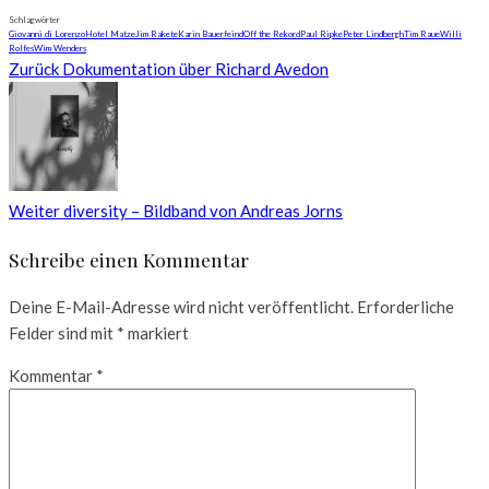
Schlagwörter
Giovanni di Lorenzo
Hotel Matze
Jim Rakete
Karin Bauerfeind
Off the Rekord
Paul Ripke
Peter Lindbergh
Tim Raue
Willi
Rolfes
Wim Wenders
Zurück
Dokumentation über Richard Avedon
Weiter
diversity – Bildband von Andreas Jorns
Schreibe einen Kommentar
Deine E-Mail-Adresse wird nicht veröffentlicht.
Erforderliche
Felder sind mit
*
markiert
Kommentar
*