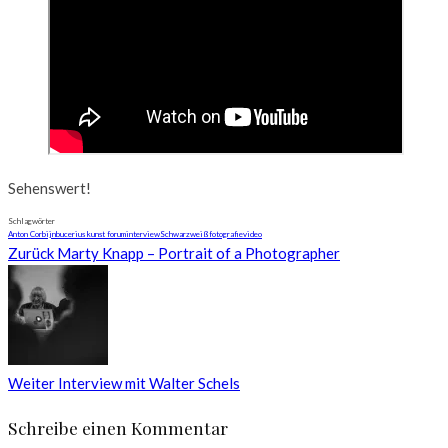
Sehenswert!
Schlagwörter
Anton Corbijn
bucerius kunst forum
interview
Schwarzweißfotografie
video
Zurück
Marty Knapp – Portrait of a Photographer
Weiter
Interview mit Walter Schels
Schreibe einen Kommentar