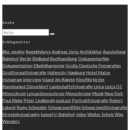
Suche
Schlagwörter
#be_weekly
#weeklyboys
Andreas Jorns
Architektur
Ausstellung
Bahnhof
Berlin
Bildband
Buchhandlung
Dokumentarfilm
Dokumentation
Elbphilharmonie
Große Deutsche Fotografen
Großformatfotografie
Hafencity
Hamburg
Hotel Matze
Instagram
interview
Island
Jim Rakete
Kinofilm
kirche
Kunstpalast Düsseldorf
Landschaftsfotografie
Leica
Leica Q2
Monochrom
Leicaq2monochrom
Monochrome
Musik
New York
Paul Ripke
Peter Lindbergh
podcast
Portraitfotografie
Robert
Lebeck
Romy Schneider
Schwarzweißfilm
Schwarzweißfotografie
Streetphotography
tunnel
U-Bahnhof
video
Walter Schels
Wim
Wenders