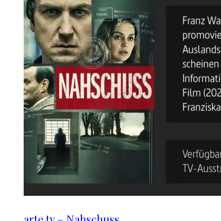
arte.tv – Nahschuss