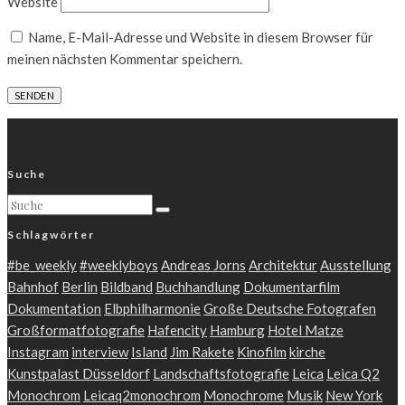
Website
Name, E-Mail-Adresse und Website in diesem Browser für
meinen nächsten Kommentar speichern.
Suche
Schlagwörter
#be_weekly
#weeklyboys
Andreas Jorns
Architektur
Ausstellung
Bahnhof
Berlin
Bildband
Buchhandlung
Dokumentarfilm
Dokumentation
Elbphilharmonie
Große Deutsche Fotografen
Großformatfotografie
Hafencity
Hamburg
Hotel Matze
Instagram
interview
Island
Jim Rakete
Kinofilm
kirche
Kunstpalast Düsseldorf
Landschaftsfotografie
Leica
Leica Q2
Monochrom
Leicaq2monochrom
Monochrome
Musik
New York