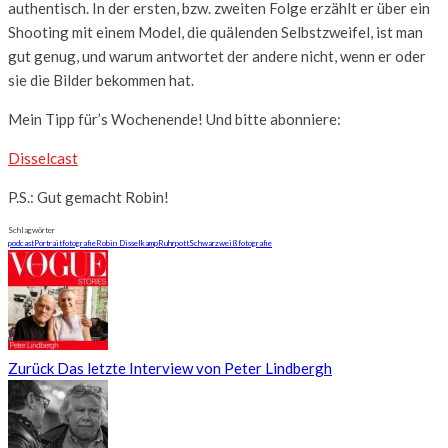
authentisch. In der ersten, bzw. zweiten Folge erzählt er über ein
Shooting mit einem Model, die quälenden Selbstzweifel, ist man
gut genug, und warum antwortet der andere nicht, wenn er oder
sie die Bilder bekommen hat.
Mein Tipp für’s Wochenende! Und bitte abonniere:
Disselcast
P.S.: Gut gemacht Robin!
Schlagwörter
podcast
Portraitfotografie
Robin Disselkamp
Ruhrpott
Schwarzweißfotografie
Zurück
Das letzte Interview von Peter Lindbergh