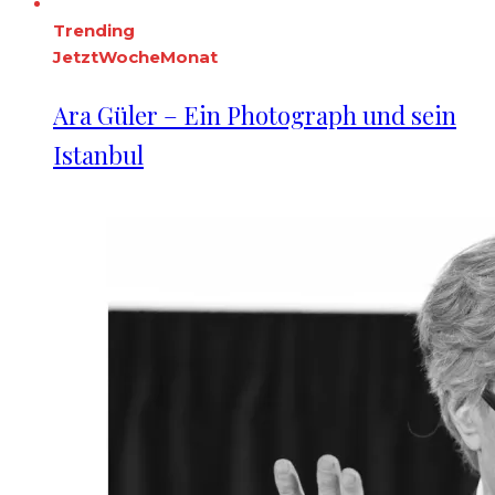
Trending
Jetzt
Woche
Monat
Ara Güler – Ein Photograph und sein
Istanbul