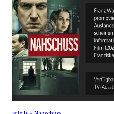
arte.tv – Nahschuss