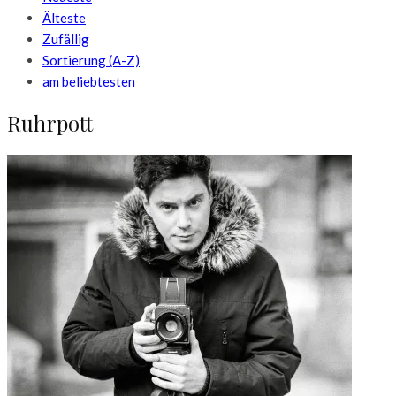
Älteste
Zufällig
Sortierung (A-Z)
am beliebtesten
Ruhrpott