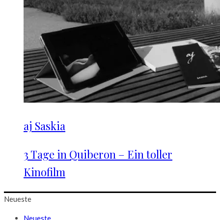
aj Saskia
3 Tage in Quiberon – Ein toller
Kinofilm
Neueste
Neueste