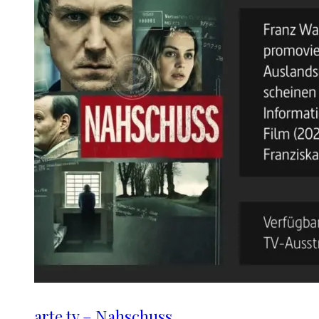
arte.tv – Nahschuss