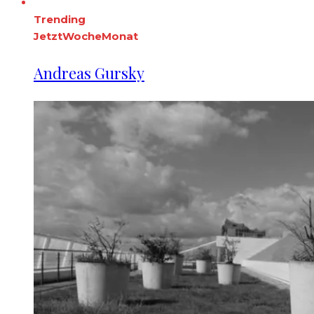
Trending
Jetzt
Woche
Monat
Andreas Gursky