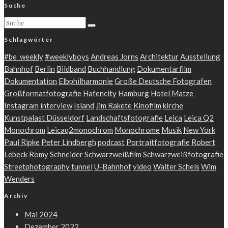
Suche
Schlagwörter
#be_weekly
#weeklyboys
Andreas Jorns
Architektur
Ausstellung
Bahnhof
Berlin
Bildband
Buchhandlung
Dokumentarfilm
Dokumentation
Elbphilharmonie
Große Deutsche Fotografen
Großformatfotografie
Hafencity
Hamburg
Hotel Matze
Instagram
interview
Island
Jim Rakete
Kinofilm
kirche
Kunstpalast Düsseldorf
Landschaftsfotografie
Leica
Leica Q2
Monochrom
Leicaq2monochrom
Monochrome
Musik
New York
Paul Ripke
Peter Lindbergh
podcast
Portraitfotografie
Robert
Lebeck
Romy Schneider
Schwarzweißfilm
Schwarzweißfotografie
Streetphotography
tunnel
U-Bahnhof
video
Walter Schels
Wim
Wenders
Archiv
Mai 2024
Dezember 2022