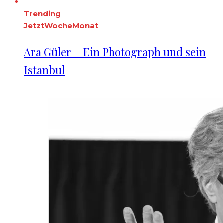
Trending
Jetzt
Woche
Monat
Ara Güler – Ein Photograph und sein
Istanbul