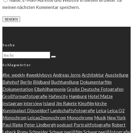
Name, E-Mail-Adresse und Website in diesem Browser für
meinen nächsten Kommentar speichern.
Suche
Schlagwörter
#be_weekly
#weeklyboys
Andreas Jorns
Architektur
Ausstellung
Bahnhof
Berlin
Bildband
Buchhandlung
Dokumentarfilm
Dokumentation
Elbphilharmonie
Große Deutsche Fotografen
Großformatfotografie
Hafencity
Hamburg
Hotel Matze
Instagram
interview
Island
Jim Rakete
Kinofilm
kirche
Kunstpalast Düsseldorf
Landschaftsfotografie
Leica
Leica Q2
Monochrom
Leicaq2monochrom
Monochrome
Musik
New York
Paul Ripke
Peter Lindbergh
podcast
Portraitfotografie
Robert
Lebeck
Romy Schneider
Schwarzweißfilm
Schwarzweißfotografie