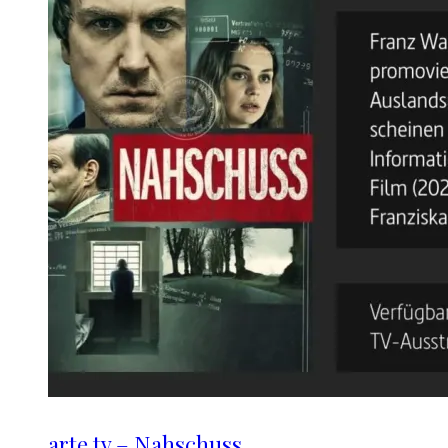
arte.tv – Nahschuss