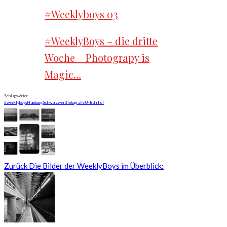
#Weeklyboys 03
#WeeklyBoys – die dritte
Woche – Photograpy is
Magic…
Schlagwörter
#weeklyboys
Hamburg
Schwarzweißfotografie
U-Bahnhof
Zurück
Die Bilder der WeeklyBoys im Überblick: