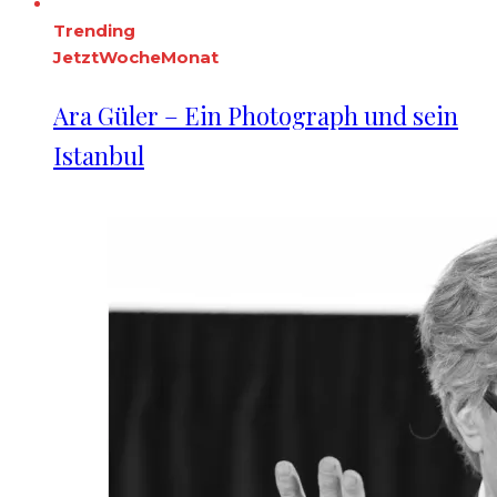
Trending
Jetzt
Woche
Monat
Ara Güler – Ein Photograph und sein
Istanbul