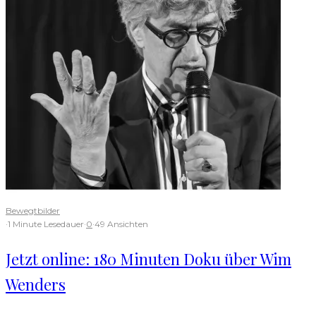
Bewegtbilder
·
1 Minute Lesedauer
·
0
·
49 Ansichten
Jetzt online: 180 Minuten Doku über Wim
Wenders