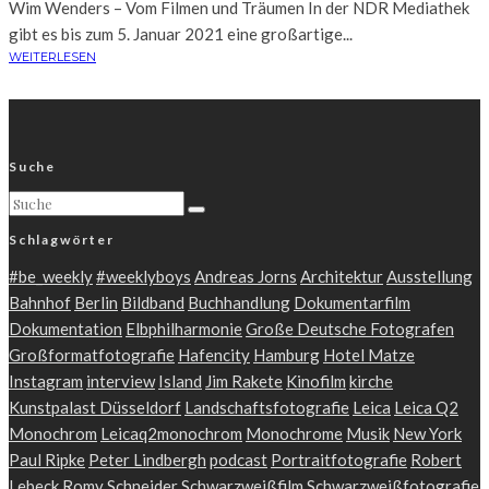
Wim Wenders – Vom Filmen und Träumen In der NDR Mediathek
gibt es bis zum 5. Januar 2021 eine großartige...
WEITERLESEN
Suche
Schlagwörter
#be_weekly
#weeklyboys
Andreas Jorns
Architektur
Ausstellung
Bahnhof
Berlin
Bildband
Buchhandlung
Dokumentarfilm
Dokumentation
Elbphilharmonie
Große Deutsche Fotografen
Großformatfotografie
Hafencity
Hamburg
Hotel Matze
Instagram
interview
Island
Jim Rakete
Kinofilm
kirche
Kunstpalast Düsseldorf
Landschaftsfotografie
Leica
Leica Q2
Monochrom
Leicaq2monochrom
Monochrome
Musik
New York
Paul Ripke
Peter Lindbergh
podcast
Portraitfotografie
Robert
Lebeck
Romy Schneider
Schwarzweißfilm
Schwarzweißfotografie