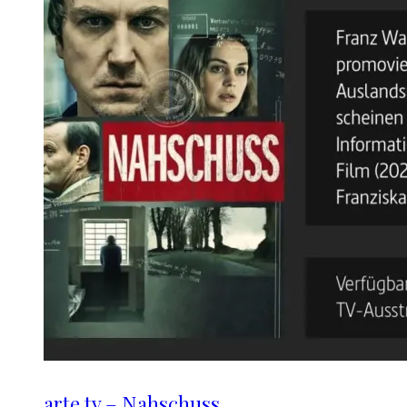
arte.tv – Nahschuss