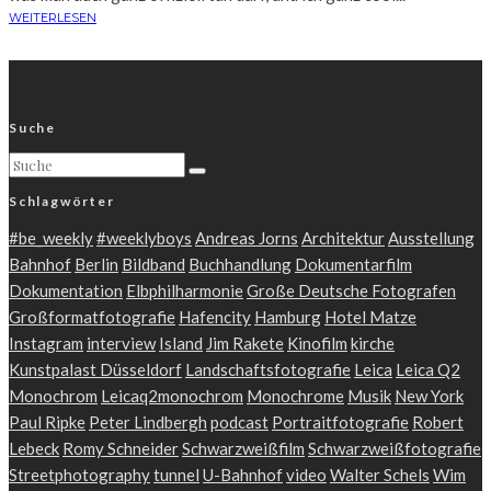
WEITERLESEN
Suche
Schlagwörter
#be_weekly
#weeklyboys
Andreas Jorns
Architektur
Ausstellung
Bahnhof
Berlin
Bildband
Buchhandlung
Dokumentarfilm
Dokumentation
Elbphilharmonie
Große Deutsche Fotografen
Großformatfotografie
Hafencity
Hamburg
Hotel Matze
Instagram
interview
Island
Jim Rakete
Kinofilm
kirche
Kunstpalast Düsseldorf
Landschaftsfotografie
Leica
Leica Q2
Monochrom
Leicaq2monochrom
Monochrome
Musik
New York
Paul Ripke
Peter Lindbergh
podcast
Portraitfotografie
Robert
Lebeck
Romy Schneider
Schwarzweißfilm
Schwarzweißfotografie
Streetphotography
tunnel
U-Bahnhof
video
Walter Schels
Wim