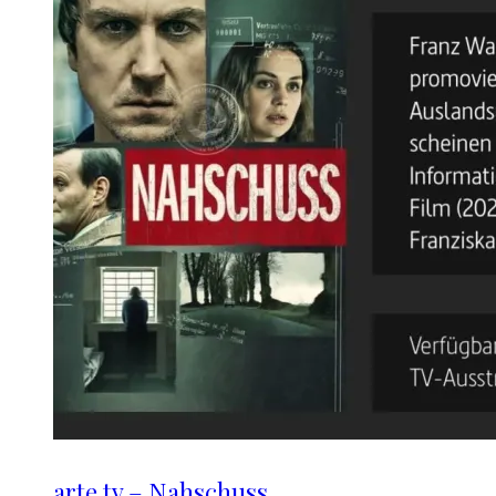
arte.tv – Nahschuss