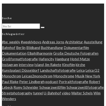
Suche
Schlagwörter
#be_weekly
#weeklyboys
Andreas Jorns
Architektur
Ausstellung
Bahnhof
Berlin
Bildband
Buchhandlung
Dokumentarfilm
Dokumentation
Elbphilharmonie
Große Deutsche Fotografen
Großformatfotografie
Hafencity
Hamburg
Hotel Matze
Instagram
interview
Island
Jim Rakete
Kinofilm
kirche
Kunstpalast Düsseldorf
Landschaftsfotografie
Leica
Leica Q2
Monochrom
Leicaq2monochrom
Monochrome
Musik
New York
Paul Ripke
Peter Lindbergh
podcast
Portraitfotografie
Robert
Lebeck
Romy Schneider
Schwarzweißfilm
Schwarzweißfotografie
Streetphotography
tunnel
U-Bahnhof
video
Walter Schels
Wim
Wenders