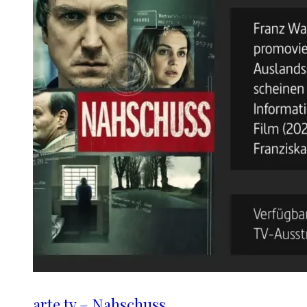
arte.tv – Nahschuss