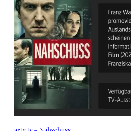
arte.tv – Nahschuss