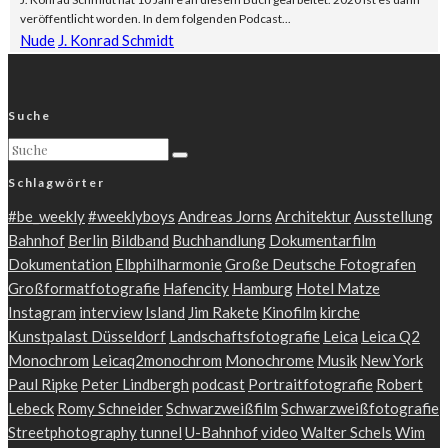
veröffentlicht worden. In dem folgenden Podcast...
Nude
J. Konrad Schmidt
Suche
Schlagwörter
#be_weekly
#weeklyboys
Andreas Jorns
Architektur
Ausstellung
Bahnhof
Berlin
Bildband
Buchhandlung
Dokumentarfilm
Dokumentation
Elbphilharmonie
Große Deutsche Fotografen
Großformatfotografie
Hafencity
Hamburg
Hotel Matze
Instagram
interview
Island
Jim Rakete
Kinofilm
kirche
Kunstpalast Düsseldorf
Landschaftsfotografie
Leica
Leica Q2
Monochrom
Leicaq2monochrom
Monochrome
Musik
New York
Paul Ripke
Peter Lindbergh
podcast
Portraitfotografie
Robert
Lebeck
Romy Schneider
Schwarzweißfilm
Schwarzweißfotografie
Streetphotography
tunnel
U-Bahnhof
video
Walter Schels
Wim