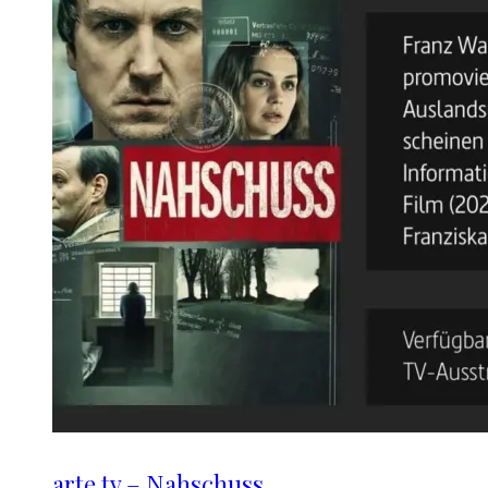
arte.tv – Nahschuss