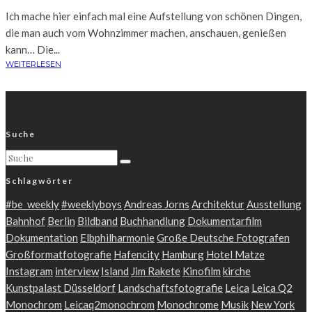
Ich mache hier einfach mal eine Aufstellung von schönen Dingen,
die man auch vom Wohnzimmer machen, anschauen, genießen
kann… Die...
WEITERLESEN
Suche
Schlagwörter
#be_weekly
#weeklyboys
Andreas Jorns
Architektur
Ausstellung
Bahnhof
Berlin
Bildband
Buchhandlung
Dokumentarfilm
Dokumentation
Elbphilharmonie
Große Deutsche Fotografen
Großformatfotografie
Hafencity
Hamburg
Hotel Matze
Instagram
interview
Island
Jim Rakete
Kinofilm
kirche
Kunstpalast Düsseldorf
Landschaftsfotografie
Leica
Leica Q2
Monochrom
Leicaq2monochrom
Monochrome
Musik
New York