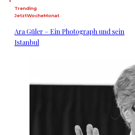
Trending
Jetzt
Woche
Monat
Ara Güler – Ein Photograph und sein
Istanbul