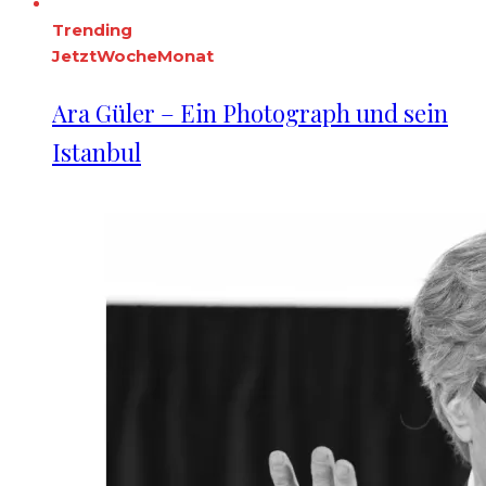
Trending
Jetzt
Woche
Monat
Ara Güler – Ein Photograph und sein
Istanbul