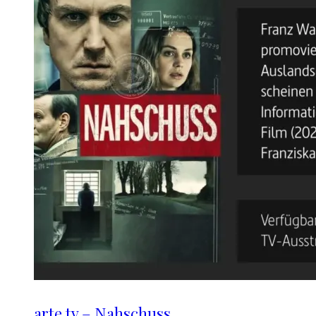
arte.tv – Nahschuss