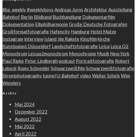
#be_weekly
#weeklyboys
Andreas Jorns
Architektur
Ausstellung
Bahnhof
Berlin
Bildband
Buchhandlung
Dokumentarfilm
Dokumentation
Elbphilharmonie
Große Deutsche Fotografen
Großformatfotografie
Hafencity
Hamburg
Hotel Matze
Instagram
interview
Island
Jim Rakete
Kinofilm
kirche
Kunstpalast Düsseldorf
Landschaftsfotografie
Leica
Leica Q2
Monochrom
Leicaq2monochrom
Monochrome
Musik
New York
Paul Ripke
Peter Lindbergh
podcast
Portraitfotografie
Robert
Lebeck
Romy Schneider
Schwarzweißfilm
Schwarzweißfotografie
Streetphotography
tunnel
U-Bahnhof
video
Walter Schels
Wim
Wenders
Archiv
Mai 2024
Dezember 2022
August 2022
Mai 2022
April 2022