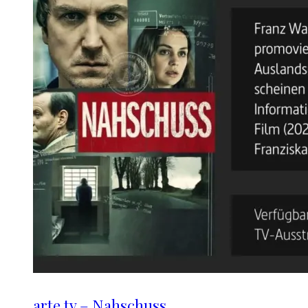
arte.tv – Nahschuss