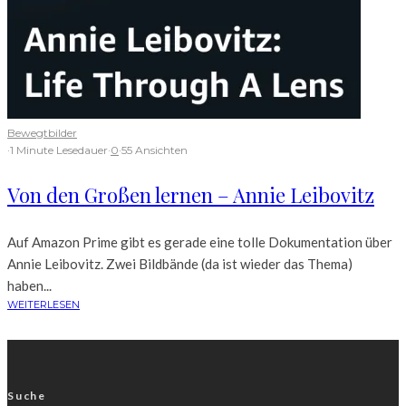
Bewegtbilder
·
1 Minute Lesedauer
·
0
·
55 Ansichten
Von den Großen lernen – Annie Leibovitz
Auf Amazon Prime gibt es gerade eine tolle Dokumentation über
Annie Leibovitz. Zwei Bildbände (da ist wieder das Thema)
haben...
WEITERLESEN
Suche