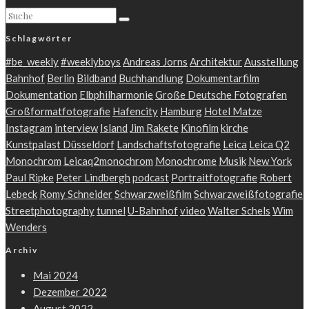
Schlagwörter
#be_weekly
#weeklyboys
Andreas Jorns
Architektur
Ausstellung
Bahnhof
Berlin
Bildband
Buchhandlung
Dokumentarfilm
Dokumentation
Elbphilharmonie
Große Deutsche Fotografen
Großformatfotografie
Hafencity
Hamburg
Hotel Matze
Instagram
interview
Island
Jim Rakete
Kinofilm
kirche
Kunstpalast Düsseldorf
Landschaftsfotografie
Leica
Leica Q2
Monochrom
Leicaq2monochrom
Monochrome
Musik
New York
Paul Ripke
Peter Lindbergh
podcast
Portraitfotografie
Robert
Lebeck
Romy Schneider
Schwarzweißfilm
Schwarzweißfotografie
Streetphotography
tunnel
U-Bahnhof
video
Walter Schels
Wim
Wenders
Archiv
Mai 2024
Dezember 2022
August 2022