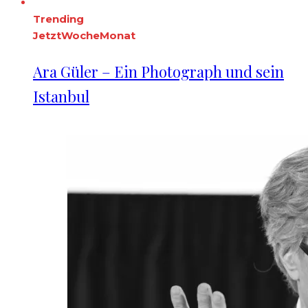
Trending
Jetzt
Woche
Monat
Ara Güler – Ein Photograph und sein
Istanbul