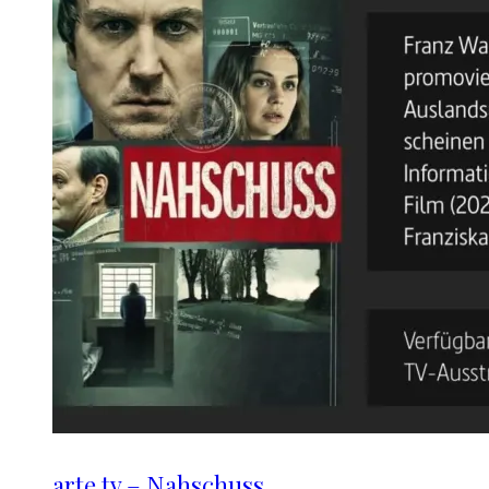
arte.tv – Nahschuss