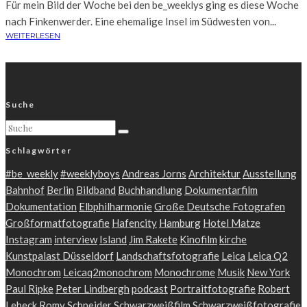
Für mein Bild der Woche bei den be_weeklys ging es diese Woche
nach Finkenwerder. Eine ehemalige Insel im Südwesten von...
WEITERLESEN
Suche
Schlagwörter
#be_weekly
#weeklyboys
Andreas Jorns
Architektur
Ausstellung
Bahnhof
Berlin
Bildband
Buchhandlung
Dokumentarfilm
Dokumentation
Elbphilharmonie
Große Deutsche Fotografen
Großformatfotografie
Hafencity
Hamburg
Hotel Matze
Instagram
interview
Island
Jim Rakete
Kinofilm
kirche
Kunstpalast Düsseldorf
Landschaftsfotografie
Leica
Leica Q2
Monochrom
Leicaq2monochrom
Monochrome
Musik
New York
Paul Ripke
Peter Lindbergh
podcast
Portraitfotografie
Robert
Lebeck
Romy Schneider
Schwarzweißfilm
Schwarzweißfotografie