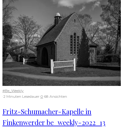
#Be_Weekly
·
2 Minuten Lesedauer
·
0
·
68 Ansichten
Fritz-Schumacher-Kapelle in
Finkenwerder be_weekly-2022_13